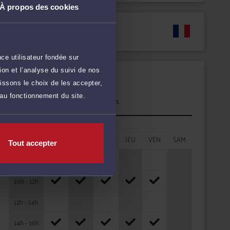
À propos des cookies
Langues
ce utilisateur fondée sur
on et l’analyse du suivi de nos
Disponibilités
issons le choix de les accepter,
 au fonctionnement du site.
Rendez-vous
cabinet
HORAIRES
LUN
MAR
MER
JEU
VEN
SAM
Tout accepter
08h - 10h
10h - 12h
12h - 14h
14h - 16h