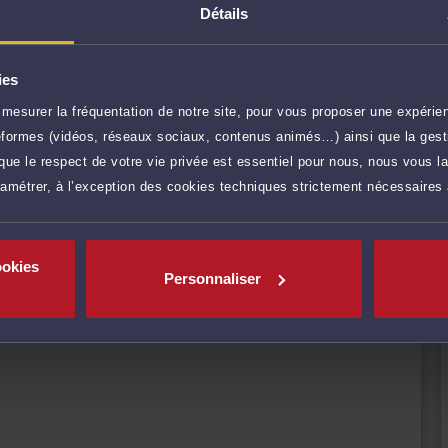
LET-JOSSE permet d'assurer une prestation de conseil
Détails
ualité devant les tribunaux.
énéficiez d'une confidentialité totale dans le
la profession d'avocat en matière d'expertise et de
ies
ONNES
mesurer la fréquentation de notre site, pour vous proposer une expérien
r plus
ateformes (vidéos, réseaux sociaux, contenus animés…) ainsi que la gesti
ue le respect de votre vie privée est essentiel pour nous, nous vous la
ramétrer, à l’exception des cookies techniques strictement nécessaires
100 €
TTC
Prendre RDV
ookies
Personnaliser