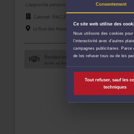
L'approche personnalisée mise en oeuvre par Me RAC
Consentement
à valeur ajoutée et une représentation en justice de q
Cabinet : RACLET-JOSSE STÉPHANIE
En confiant un dossier à Maître RACLET-JOSSE, vous b
traitement de votre dossier et des garanties qu'offre 
Ce site web utilise des cook
13 Rue des Mazières 91000 EVRY COURCOUR
sécurité.
Nous utilisons des cookies pour 
Voi
l’interactivité avec d’autres pl
campagnes publicitaires. Parce q
Rendez-vous cabinet
de les refuser tous ou de les pa
Durée : 45 min
Tout refuser, sauf les c
techniques