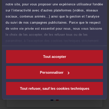
notre site, pour vous proposer une expérience utilisateur fondée
sur l’interactivité avec d’autres plateformes (vidéos, réseaux
sociaux, contenus animés…) ainsi que la gestion et l’analyse
Compétences
du suivi de nos campagnes publicitaires. Parce que le respect
de votre vie privée est essentiel pour nous, nous vous laissons
Droit de la famille, des personnes et de leur patrimoine
le choix de les accepter, de les refuser tous ou de les
paramétrer, à l’exception des cookies techniques strictement
Droit pénal
nécessaires au fonctionnement du site.
Tout accepter
Droit des étrangers et de la nationalité
Personnaliser
Langues
Tout refuser, sauf les cookies techniques