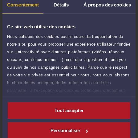
80 €
Réponse concise à votre question (moins
Consentement
Détails
À propos des cookies
TTC
de 1.000 caractères)
Poser une question
Ce site web utilise des cookies
Nous utilisons des cookies pour mesurer la fréquentation de
Consultation écrite
375 €
notre site, pour vous proposer une expérience utilisateur fondée
Etude de votre dossier + possibilité
TTC
d'ajout d'une pièce jointe
sur l’interactivité avec d’autres plateformes (vidéos, réseaux
sociaux, contenus animés…) ainsi que la gestion et l’analyse
Consulter par écrit
du suivi de nos campagnes publicitaires. Parce que le respect
de votre vie privée est essentiel pour nous, nous vous laissons
le choix de les accepter, de les refuser tous ou de les
paramétrer, à l’exception des cookies techniques strictement
nécessaires au fonctionnement du site.
Compétences
Tout accepter
Droit de la propriété intellectuelle
Personnaliser
Droit du numérique et des communications