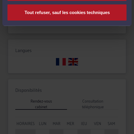
Tout refuser, sauf les cookies techniques
Responsabilité civile
Langues
Disponibilités
Rendez-vous
Consultation
cabinet
téléphonique
HORAIRES
LUN
MAR
MER
JEU
VEN
SAM