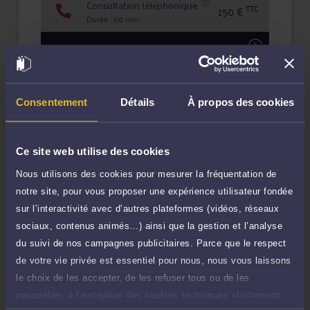
Consultation téléphonique
TTC
150 €
Durée : 60 min
Demander un rappel
Question simple
80 €
Réponse concise à votre question (moins
Consentement
Détails
À propos des cookies
TTC
de 1.000 caractères)
Poser une question
Ce site web utilise des cookies
Nous utilisons des cookies pour mesurer la fréquentation de
Consultation écrite
240 €
notre site, pour vous proposer une expérience utilisateur fondée
Etude de votre dossier + possibilité
TTC
d'ajout d'une pièce jointe
sur l’interactivité avec d’autres plateformes (vidéos, réseaux
sociaux, contenus animés…) ainsi que la gestion et l’analyse
Consulter par écrit
du suivi de nos campagnes publicitaires. Parce que le respect
de votre vie privée est essentiel pour nous, nous vous laissons
Payer des honoraires ou une facture
le choix de les accepter, de les refuser tous ou de les
Vous souhaitez payer une facture ou des
paramétrer, à l’exception des cookies techniques strictement
honoraires à l’avocat par Carte Bancaire.