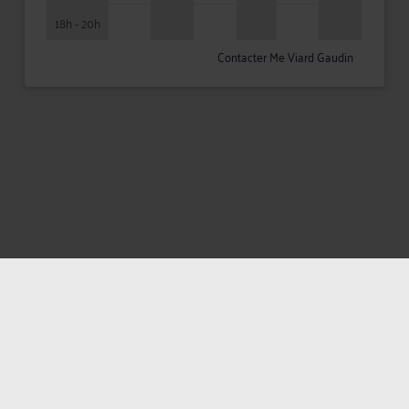
18h - 20h
Contacter Me Viard Gaudin
Mentions légales
Politique de confidentialité
Politique des cookies
CGU avocat
CGUV Utilisateurs
Plan du site