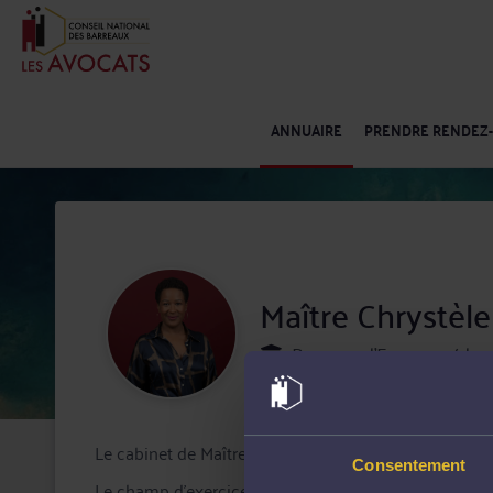
ANNUAIRE
PRENDRE RENDEZ
Maître Chrystè
Barreau d'Essonne (dep
Le cabinet de Maître Chrystèle RAUMEL-DEMIER est ins
Consentement
Le champ d'exercice de Maître RAUMEL-DEMIER s'éten