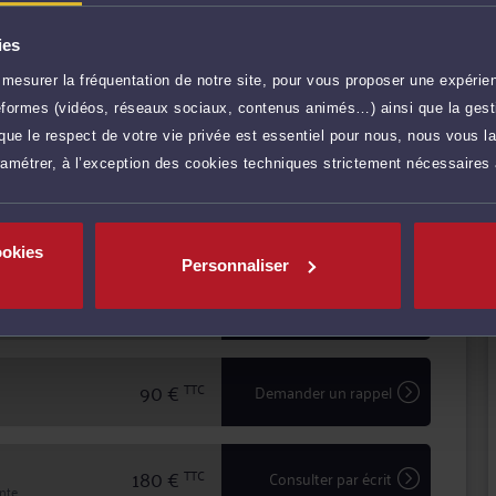
procédure, en passant par la prise en charge des
ies
bénéficiez d'une confidentialité totale dans le
mesurer la fréquentation de notre site, pour vous proposer une expérien
la profession d'avocat en matière d'expertise et de
ateformes (vidéos, réseaux sociaux, contenus animés…) ainsi que la gesti
ue le respect de votre vie privée est essentiel pour nous, nous vous la
employeurs concernant les problématiques relatives au
r plus
ramétrer, à l’exception des cookies techniques strictement nécessaires
180 €
TTC
Prendre RDV
ookies
Personnaliser
180 €
TTC
Prendre RDV
90 €
TTC
Demander un rappel
180 €
TTC
Consulter par écrit
inte