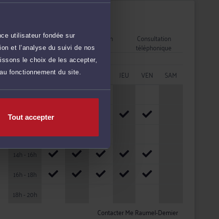
Disponibilités
Rendez-vous
Consultation
Consultation
ce utilisateur fondée sur
cabinet
vidéo
téléphonique
on et l’analyse du suivi de nos
issons le choix de les accepter,
HORAIRES
LUN
MAR
MER
JEU
VEN
SAM
 au fonctionnement du site.
08h - 10h
10h - 12h
Tout accepter
12h - 14h
14h - 16h
16h - 18h
18h - 20h
Contacter Me Raumel-Demier