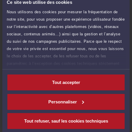
TTC
Ce site web utilise des cookies
d'ajout d'une pièce jointe
Nous utilisons des cookies pour mesurer la fréquentation de
Consulter par écrit
notre site, pour vous proposer une expérience utilisateur fondée
sur l’interactivité avec d’autres plateformes (vidéos, réseaux
sociaux, contenus animés…) ainsi que la gestion et l’analyse
du suivi de nos campagnes publicitaires. Parce que le respect
de votre vie privée est essentiel pour nous, nous vous laissons
Compétences
le choix de les accepter, de les refuser tous ou de les
paramétrer, à l’exception des cookies techniques strictement
Droit du travail
nécessaires au fonctionnement du site.
Tout accepter
Droit commercial, des affaires et de la concurrence
Personnaliser
Droit de la famille, divorce, séparation
Tout refuser, sauf les cookies techniques