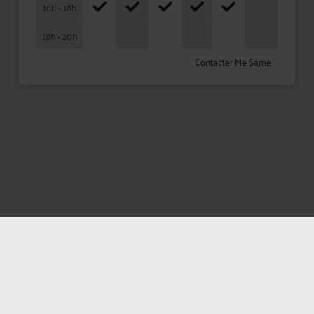
16h - 18h
18h - 20h
Contacter Me Same
Mentions légales
Politique de confidentialité
Politique des cookies
CGU avocat
CGUV Utilisateurs