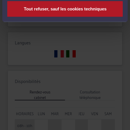
Tout refuser, sauf les cookies techniques
Droit des sociétés
Langues
Disponibilités
Rendez-vous
Consultation
cabinet
téléphonique
HORAIRES
LUN
MAR
MER
JEU
VEN
SAM
08h - 10h