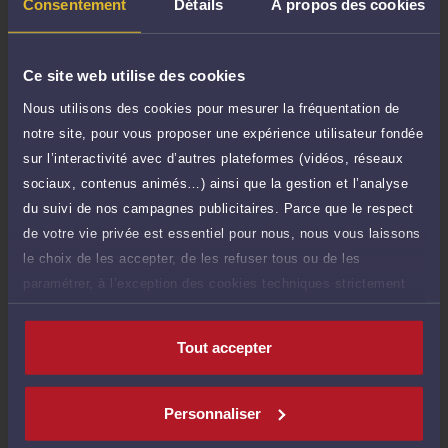
TTC
Consentement
Détails
À propos des cookies
de 1.000 caractères)
Poser une question
Ce site web utilise des cookies
Consultation écrite
Nous utilisons des cookies pour mesurer la fréquentation de
600 €
Etude de votre dossier + possibilité
notre site, pour vous proposer une expérience utilisateur fondée
TTC
d'ajout d'une pièce jointe
sur l’interactivité avec d’autres plateformes (vidéos, réseaux
sociaux, contenus animés…) ainsi que la gestion et l’analyse
Consulter par écrit
du suivi de nos campagnes publicitaires. Parce que le respect
de votre vie privée est essentiel pour nous, nous vous laissons
le choix de les accepter, de les refuser tous ou de les
paramétrer, à l’exception des cookies techniques strictement
Compétences
nécessaires au fonctionnement du site.
Tout accepter
Droit de l'environnement
Personnaliser
Droit commercial, des affaires et de la concurrence