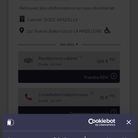
Retrouvez plus d'informations sur mon site internet :
www.dode-avocat.fr
Cabinet : DODE GRAZIELLA
237, Rue du Ballon 59110 LA MADELEINE
Voir plus
Rendez-vous cabinet
TTC
100 €
Durée : 60 min
Prendre RDV
Consultation téléphonique
TTC
75 €
Durée : 30 min
Demander un rappel
Question simple
100 €
Réponse concise à votre question (moins