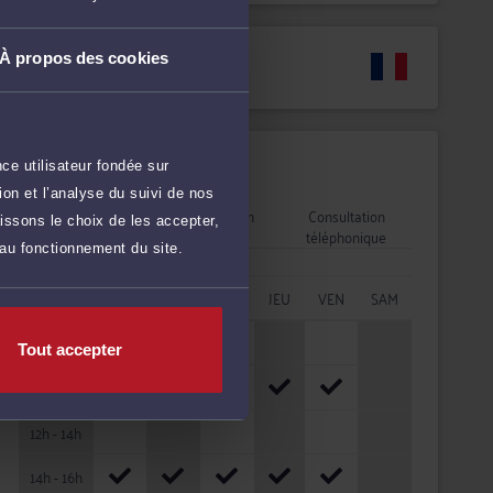
À propos des cookies
Langues
Disponibilités
ce utilisateur fondée sur
on et l’analyse du suivi de nos
Rendez-vous
Consultation
Consultation
issons le choix de les accepter,
cabinet
vidéo
téléphonique
 au fonctionnement du site.
HORAIRES
LUN
MAR
MER
JEU
VEN
SAM
08h - 10h
Tout accepter
10h - 12h
12h - 14h
14h - 16h