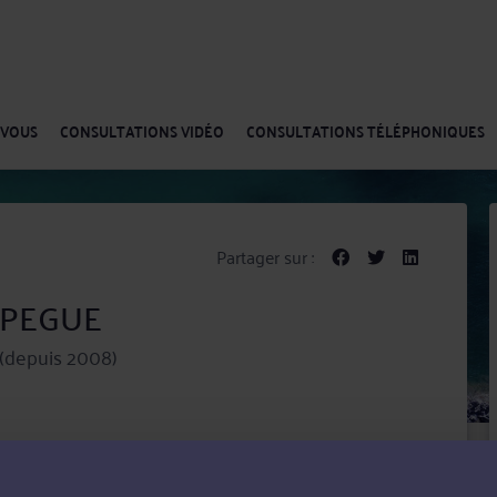
-VOUS
CONSULTATIONS VIDÉO
CONSULTATIONS TÉLÉPHONIQUES
Partager sur :
LAPEGUE
(depuis 2008)
ochelle, exerçant au sein de la SCP Balloteau Lapègue
econnu comme la plus ancienne société d’avocats de La