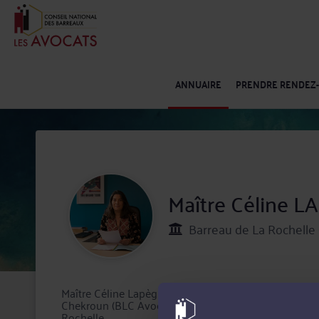
ANNUAIRE
PRENDRE RENDEZ
Maître Céline 
Barreau de La Rochelle 
Maître Céline Lapègue est avocat au barreau de La R
Chekroun (BLC Avocats), cabinet fondé en 1972 et r
Rochelle.