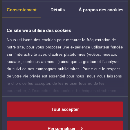
50 €
Réponse concise à votre question (moins
TTC
de 1.000 caractères)
Consentement
Détails
À propos des cookies
Poser une question
Ce site web utilise des cookies
Consultation écrite
240 €
Nous utilisons des cookies pour mesurer la fréquentation de
Etude de votre dossier + possibilité
TTC
notre site, pour vous proposer une expérience utilisateur fondée
d'ajout d'une pièce jointe
sur l’interactivité avec d’autres plateformes (vidéos, réseaux
Consulter par écrit
sociaux, contenus animés…) ainsi que la gestion et l’analyse
du suivi de nos campagnes publicitaires. Parce que le respect
Voir sa Grille indicative des Honoraires
de votre vie privée est essentiel pour nous, nous vous laissons
le choix de les accepter, de les refuser tous ou de les
paramétrer, à l’exception des cookies techniques strictement
nécessaires au fonctionnement du site.
Compétences
Tout accepter
Droit du crédit et de la consommation
Personnaliser