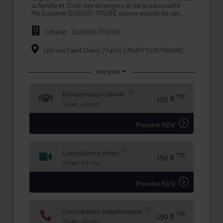
la famille et Droit des étrangers et de la nationalité,
Me Eugénie DUBOIS-TOUBE assure auprès de ses
clients un rôle de conseil et de représentation en
justice.
Cabinet : DUBOIS-TOUBE
Le champ d'exercice de Maître DUBOIS-TOUBE
s'étend des prestations de conseil, comme les
120 rue Saint Denis 77400 LAGNY SUR MARNE
consultations juridiques, aux mandats de
représentation lors d'une procédure, en passant par
la prise en charge des démarches et formalités
Voir plus
afférentes à chaque dossier.
Rendez-vous cabinet
En prenant conseil ou en confiant la défense de vos
TTC
150 €
intérêts à Me DUBOIS-TOUBE, vous bénéficiez d'une
Durée : 60 min
écoute active, de compétences certifiées, et d'une
totale confidentialité dans le traitement de votre
dossier.
Prendre RDV
Consultation vidéo
TTC
150 €
Durée : 60 min
Prendre RDV
Consultation téléphonique
TTC
150 €
Durée : 60 min