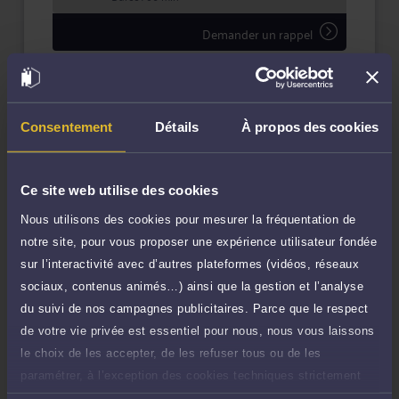
Demander un rappel
Question simple
50 €
Réponse concise à votre question (moins
TTC
de 1.000 caractères)
Consentement
Détails
À propos des cookies
Poser une question
Ce site web utilise des cookies
Consultation écrite
250 €
Nous utilisons des cookies pour mesurer la fréquentation de
Etude de votre dossier + possibilité
TTC
d'ajout d'une pièce jointe
notre site, pour vous proposer une expérience utilisateur fondée
sur l’interactivité avec d’autres plateformes (vidéos, réseaux
Consulter par écrit
sociaux, contenus animés…) ainsi que la gestion et l’analyse
Voir sa Grille indicative des Honoraires
du suivi de nos campagnes publicitaires. Parce que le respect
de votre vie privée est essentiel pour nous, nous vous laissons
Payer des honoraires ou une facture
le choix de les accepter, de les refuser tous ou de les
Vous souhaitez payer une facture ou des
honoraires à l’avocat par Carte Bancaire.
paramétrer, à l’exception des cookies techniques strictement
nécessaires au fonctionnement du site.