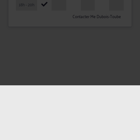
18h - 20h
Contacter Me Dubois-Toube
Mentions légales
Politique de confidentialité
Politique des cookies
CGU avocat
CGUV Utilisateurs
Plan du site