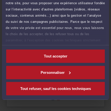
notre site, pour vous proposer une expérience utilisateur fondée
sur l’interactivité avec d’autres plateformes (vidéos, réseaux
Compétences
sociaux, contenus animés…) ainsi que la gestion et l’analyse
du suivi de nos campagnes publicitaires. Parce que le respect
de votre vie privée est essentiel pour nous, nous vous laissons
Droit du travail
le choix de les accepter, de les refuser tous ou de les
paramétrer, à l’exception des cookies techniques strictement
Droit de la famille, des personnes et de leur patrimoine
nécessaires au fonctionnement du site.
Tout accepter
Droit pénal
Personnaliser
Langues
Tout refuser, sauf les cookies techniques