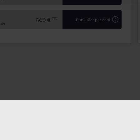
500 €
TTC
Consulter par écrit
inte