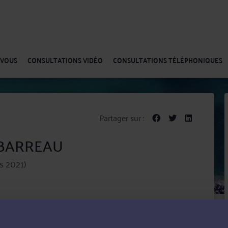
-VOUS
CONSULTATIONS VIDÉO
CONSULTATIONS TÉLÉPHONIQUES
Partager sur :
n BARREAU
s 2021)
ant en matière de conseil que de contentieux,
roit douanier et Droit pénal.