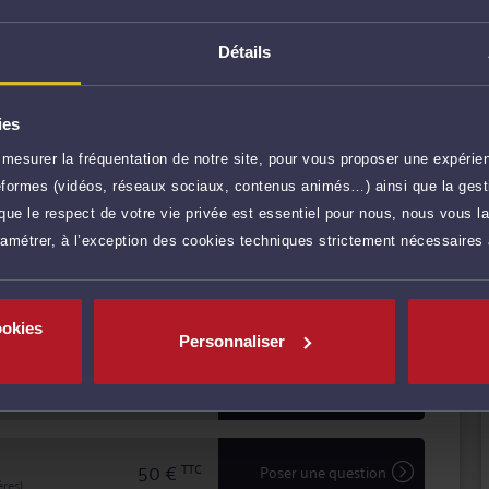
n amont des conflits, et comme avocat chargé d'assurer
 ce soit en défense, ou pour engager une procédure
Détails
ciez d'une confidentialité totale dans le traitement de
'avocat en matière d'expertise et de sécurité.
ies
r plus
mesurer la fréquentation de notre site, pour vous proposer une expérien
ateformes (vidéos, réseaux sociaux, contenus animés…) ainsi que la gesti
150 €
TTC
Prendre RDV
ue le respect de votre vie privée est essentiel pour nous, nous vous la
ramétrer, à l’exception des cookies techniques strictement nécessaires
70 €
TTC
Prendre RDV
ookies
Personnaliser
50 €
TTC
Demander un rappel
50 €
TTC
Poser une question
res)