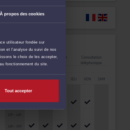
À propos des cookies
Langues
ce utilisateur fondée sur
Disponibilités
on et l’analyse du suivi de nos
Rendez-vous
Consultation
Consultation
issons le choix de les accepter,
cabinet
vidéo
téléphonique
 au fonctionnement du site.
HORAIRES
LUN
MAR
MER
JEU
VEN
SAM
08h - 10h
Tout accepter
10h - 12h
12h - 14h
14h - 16h