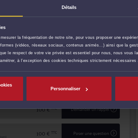
Détails
estations de conseil, comme les consultations
procédure, en passant par la prise en charge des
ies
sparence avec ses clients pour mettre en
s, défendre leurs intérêts avec ténacité et efficacité.
mesurer la fréquentation de notre site, pour vous proposer une expérien
r plus
ateformes (vidéos, réseaux sociaux, contenus animés…) ainsi que la gesti
ue le respect de votre vie privée est essentiel pour nous, nous vous la
150 €
TTC
Prendre RDV
ramétrer, à l’exception des cookies techniques strictement nécessaires
150 €
TTC
Prendre RDV
ookies
Personnaliser
100 €
TTC
Demander un rappel
100 €
TTC
Poser une question
res)