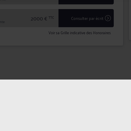
2000 €
TTC
Consulter par écrit
inte
Voir sa Grille indicative des Honoraires
dentialité
Politique des cookies
CGU avocat
CGUV Utilis