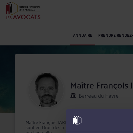
ANNUAIRE
PRENDRE RENDEZ
Maître François
Barreau du Havre
Maître François JARLOT est avocat inscrit au Barre
sont en Droit des transports, Droit commercial, des af
intellectuelle.