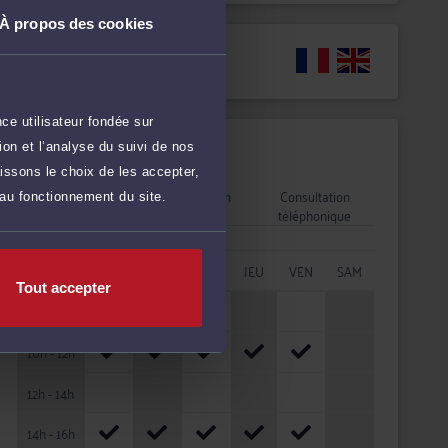
À propos des cookies
Langues
ce utilisateur fondée sur
on et l’analyse du suivi de nos
Disponibilités
issons le choix de les accepter,
Rendez-vous
Consultation
Consultation
 au fonctionnement du site.
cabinet
vidéo
téléphonique
HORAIRES
LUN
MAR
MER
JEU
VEN
SAM
Tout accepter
08h - 10h
10h - 12h
12h - 14h
14h - 16h