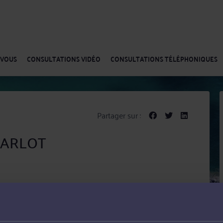
-VOUS
CONSULTATIONS VIDÉO
CONSULTATIONS TÉLÉPHONIQUES
Partager sur :
 JARLOT
au du Havre. Ses domaines de compétences principaux
faires et de la concurrence et Droit de la propriété