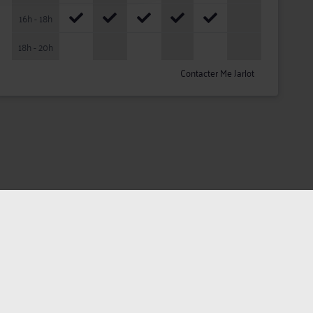
16h - 18h
18h - 20h
Contacter Me Jarlot
ateurs
Plan du site
Assistance