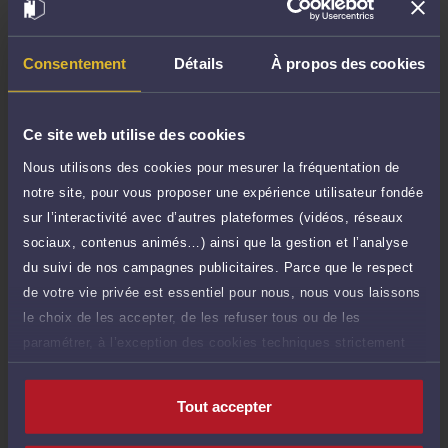
Demander un rappel
Consentement
Détails
À propos des cookies
Question simple
100 €
Réponse concise à votre question (moins
TTC
de 1.000 caractères)
Ce site web utilise des cookies
Nous utilisons des cookies pour mesurer la fréquentation de
Poser une question
notre site, pour vous proposer une expérience utilisateur fondée
sur l’interactivité avec d’autres plateformes (vidéos, réseaux
Consultation écrite
250 €
sociaux, contenus animés…) ainsi que la gestion et l’analyse
Etude de votre dossier + possibilité
TTC
d'ajout d'une pièce jointe
du suivi de nos campagnes publicitaires. Parce que le respect
de votre vie privée est essentiel pour nous, nous vous laissons
Consulter par écrit
le choix de les accepter, de les refuser tous ou de les
paramétrer, à l’exception des cookies techniques strictement
nécessaires au fonctionnement du site.
Tout accepter
Compétences