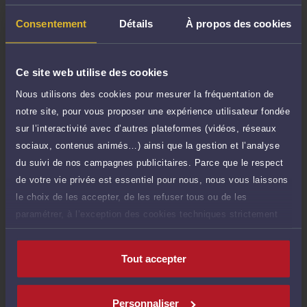
Demander un rappel
Consentement
Détails
À propos des cookies
Question simple
40 €
Ce site web utilise des cookies
Réponse concise à votre question (moins
TTC
de 1.000 caractères)
Nous utilisons des cookies pour mesurer la fréquentation de
notre site, pour vous proposer une expérience utilisateur fondée
Poser une question
sur l’interactivité avec d’autres plateformes (vidéos, réseaux
sociaux, contenus animés…) ainsi que la gestion et l’analyse
Consultation écrite
150 €
du suivi de nos campagnes publicitaires. Parce que le respect
Etude de votre dossier + possibilité
TTC
de votre vie privée est essentiel pour nous, nous vous laissons
d'ajout d'une pièce jointe
le choix de les accepter, de les refuser tous ou de les
Consulter par écrit
paramétrer, à l’exception des cookies techniques strictement
nécessaires au fonctionnement du site.
Tout accepter
Compétences
Personnaliser