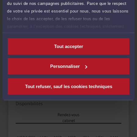
du suivi de nos campagnes publicitaires. Parce que le respect
Droit immobilier
de votre vie privée est essentiel pour nous, nous vous laissons
le choix de les accepter, de les refuser tous ou de les
paramétrer, à l’exception des cookies techniques strictement
Droit du travail
nécessaires au fonctionnement du site.
Tout accepter
Langues
Personnaliser
Tout refuser, sauf les cookies techniques
Disponibilités
Rendez-vous
cabinet