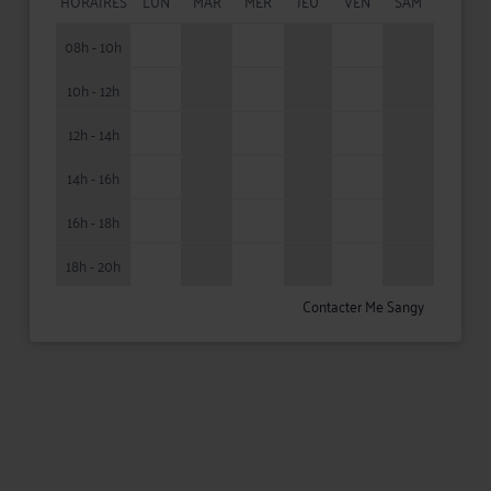
HORAIRES
LUN
MAR
MER
JEU
VEN
SAM
08h - 10h
10h - 12h
12h - 14h
14h - 16h
16h - 18h
18h - 20h
Contacter Me Sangy