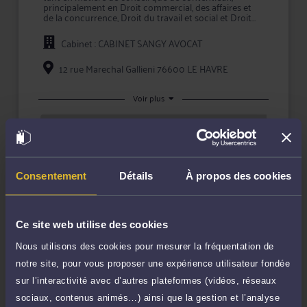
principalement en Droit commercial, des affaires et
de la concurrence, Droit du travail et social et Droit
immobilier.
Cabinet : CABINET SANGY AVOCAT
Pour toute problématique dans ses champs de
compétence, Me SANGY vous conseille efficacement
et vous assiste en justice, que ce soit en demande ou
12 rue Marechal Gallieni 76600 LE HAVRE
pour défendre vos intérêts.
Maître SANGY accorde une importance toute
Voir plus
particulière à l'écoute et au dialogue, et vous aide à
faire valoir vos droits en toute confidentialité et
Rendez-vous cabinet
sécurité juridique.
TTC
240 €
Durée : 60 min
Prendre RDV
Consentement
Détails
À propos des cookies
Ce site web utilise des cookies
Nous utilisons des cookies pour mesurer la fréquentation de
Compétences
notre site, pour vous proposer une expérience utilisateur fondée
sur l’interactivité avec d’autres plateformes (vidéos, réseaux
Droit des sociétés
sociaux, contenus animés…) ainsi que la gestion et l’analyse