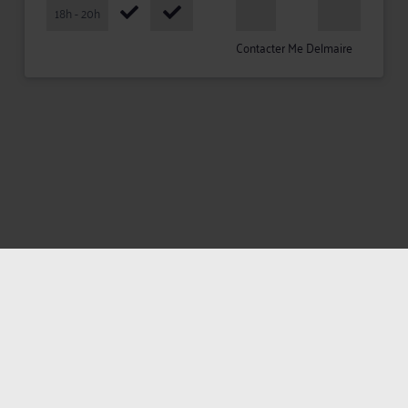
18h - 20h
Contacter Me Delmaire
Mentions légales
Politique de confidentialité
Politique des cookies
CGU avocat
CGUV Utilisateurs
Plan du site