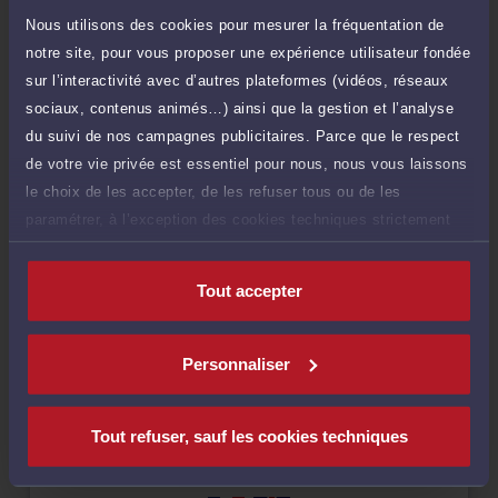
Vous souhaitez payer une facture ou des
Nous utilisons des cookies pour mesurer la fréquentation de
honoraires à l’avocat par Carte Bancaire.
notre site, pour vous proposer une expérience utilisateur fondée
Payer
sur l’interactivité avec d’autres plateformes (vidéos, réseaux
sociaux, contenus animés…) ainsi que la gestion et l’analyse
du suivi de nos campagnes publicitaires. Parce que le respect
de votre vie privée est essentiel pour nous, nous vous laissons
le choix de les accepter, de les refuser tous ou de les
Compétences
paramétrer, à l’exception des cookies techniques strictement
nécessaires au fonctionnement du site.
Droit de la famille, des personnes et de leur patrimoine
Tout accepter
Droit pénal
Personnaliser
Tout refuser, sauf les cookies techniques
Langues