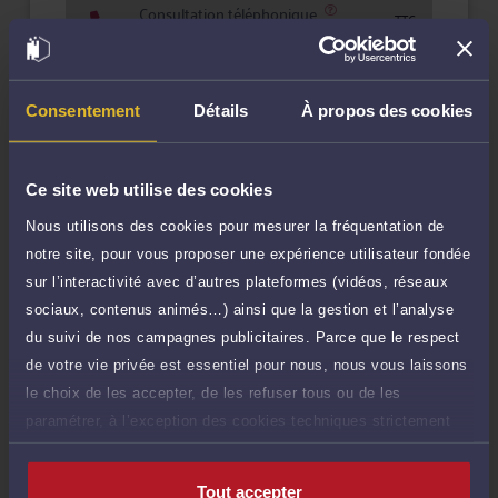
Consultation téléphonique
TTC
35 €
Durée : 10 min
Demander un rappel
Consentement
Détails
À propos des cookies
Question simple
25 €
Réponse concise à votre question (moins
TTC
de 1.000 caractères)
Ce site web utilise des cookies
Nous utilisons des cookies pour mesurer la fréquentation de
Poser une question
notre site, pour vous proposer une expérience utilisateur fondée
sur l’interactivité avec d’autres plateformes (vidéos, réseaux
Consultation écrite
360 €
sociaux, contenus animés…) ainsi que la gestion et l’analyse
Etude de votre dossier + possibilité
TTC
d'ajout d'une pièce jointe
du suivi de nos campagnes publicitaires. Parce que le respect
de votre vie privée est essentiel pour nous, nous vous laissons
Consulter par écrit
le choix de les accepter, de les refuser tous ou de les
paramétrer, à l’exception des cookies techniques strictement
nécessaires au fonctionnement du site.
Tout accepter