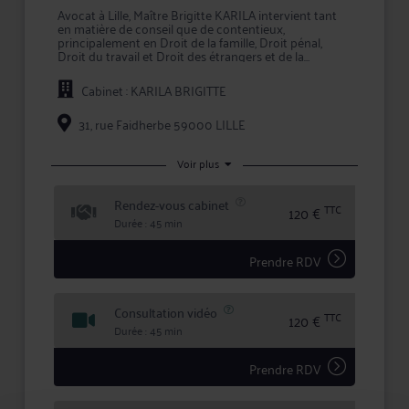
Avocat à Lille, Maître Brigitte KARILA intervient tant
en matière de conseil que de contentieux,
principalement en Droit de la famille, Droit pénal,
Droit du travail et Droit des étrangers et de la
nationalité.
Cabinet : KARILA BRIGITTE
Pour toute problématique dans ses champs de
compétence, Me KARILA vous conseille efficacement
et vous assiste en justice, que ce soit en demande ou
31, rue Faidherbe 59000 LILLE
pour défendre vos intérêts.
En prenant conseil ou en confiant la défense de vos
Voir plus
intérêts à Me KARILA, vous bénéficiez d'une écoute
active, de compétences certifiées, et d'une totale
Rendez-vous cabinet
confidentialité dans le traitement de votre dossier.
TTC
120 €
Durée : 45 min
Prendre RDV
Consultation vidéo
TTC
120 €
Durée : 45 min
Prendre RDV