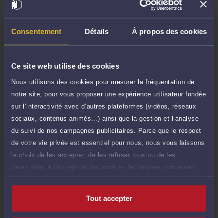
Demander un rappel
Consentement
Détails
À propos des cookies
Question simple
25 €
Réponse concise à votre question (moins
TTC
de 1.000 caractères)
Ce site web utilise des cookies
Nous utilisons des cookies pour mesurer la fréquentation de
Poser une question
notre site, pour vous proposer une expérience utilisateur fondée
sur l’interactivité avec d’autres plateformes (vidéos, réseaux
Consultation écrite
150 €
sociaux, contenus animés…) ainsi que la gestion et l’analyse
Etude de votre dossier + possibilité
TTC
d'ajout d'une pièce jointe
du suivi de nos campagnes publicitaires. Parce que le respect
de votre vie privée est essentiel pour nous, nous vous laissons
Consulter par écrit
le choix de les accepter, de les refuser tous ou de les
paramétrer, à l’exception des cookies techniques strictement
nécessaires au fonctionnement du site.
Tout accepter
Compétences