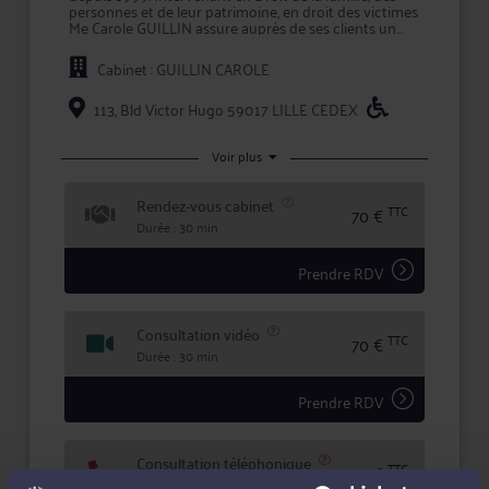
personnes et de leur patrimoine, en droit des victimes
Me Carole GUILLIN assure auprès de ses clients un
rôle de conseil et de représentation en justice.
Cabinet : GUILLIN CAROLE
L'approche personnalisée mise en oeuvre par Me
GUILLIN permet d'assurer une prestation de conseil à
valeur ajoutée et une représentation en justice de
113, Bld Victor Hugo 59017 LILLE CEDEX
qualité devant les tribunaux.
En prenant conseil ou en confiant la défense de vos
Voir plus
intérêts à Me GUILLIN, vous bénéficiez d'une écoute
active, de compétences certifiées, et d'une totale
Rendez-vous cabinet
confidentialité dans le traitement de votre dossier.
TTC
70 €
Durée : 30 min
Prendre RDV
Consultation vidéo
TTC
70 €
Durée : 30 min
Prendre RDV
Consultation téléphonique
TTC
35 €
Durée : 10 min