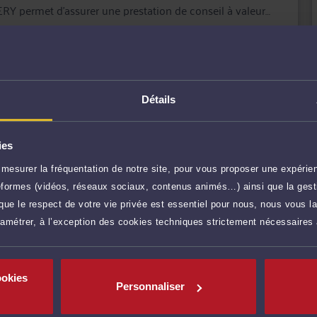
Y permet d'assurer une prestation de conseil à valeur
vant les tribunaux.
un de ses clients en leur garantissant expertise
itement de leur dossier.
 d'informations : www.thery-avocat.com
r plus
Détails
160 €
TTC
Prendre RDV
ies
mesurer la fréquentation de notre site, pour vous proposer une expérien
ateformes (vidéos, réseaux sociaux, contenus animés…) ainsi que la gesti
160 €
TTC
Prendre RDV
ue le respect de votre vie privée est essentiel pour nous, nous vous la
ramétrer, à l’exception des cookies techniques strictement nécessaires
160 €
TTC
Demander un rappel
ookies
Personnaliser
Payer
ocat par Carte Bancaire.