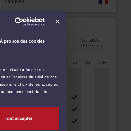
Langues
Disponibilités
Rendez-vous
Consultation
Consultation
À propos des cookies
cabinet
vidéo
téléphonique
HORAIRES
LUN
MAR
MER
JEU
VEN
SAM
ce utilisateur fondée sur
08h - 10h
on et l’analyse du suivi de nos
10h - 12h
issons le choix de les accepter,
 au fonctionnement du site.
12h - 14h
14h - 16h
Tout accepter
16h - 18h