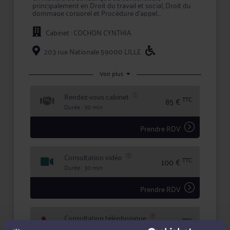
principalement en Droit du travail et social, Droit du
dommage corporel et Procédure d'appel.
Maître COCHON apporte à ses clients la compétence
Cabinet : COCHON CYNTHIA
et la réactivité indispensables à leur information et à
la défense de leurs intérêts, tant en conseil que lors
d'une procédure judiciaire.
203 rue Nationale 59000 LILLE
En confiant un dossier à Maître COCHON, vous
bénéficiez d'une confidentialité totale dans le
Voir plus
traitement de votre dossier et des garanties qu'offre
la profession d'avocat en matière d'expertise et de
Rendez-vous cabinet
sécurité.
TTC
85 €
Durée : 30 min
Prendre RDV
Consultation vidéo
TTC
100 €
Durée : 30 min
Prendre RDV
Consultation téléphonique
TTC
75 €
Durée : 30 min