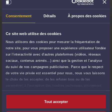
Demander un rappel
Consentement
Détails
À propos des cookies
Question simple
90 €
Réponse concise à votre question (moins
TTC
de 1.000 caractères)
Ce site web utilise des cookies
Nous utilisons des cookies pour mesurer la fréquentation de
Poser une question
notre site, pour vous proposer une expérience utilisateur fondée
sur l’interactivité avec d’autres plateformes (vidéos, réseaux
Consultation écrite
600 €
sociaux, contenus animés…) ainsi que la gestion et l’analyse
Etude de votre dossier + possibilité
TTC
d'ajout d'une pièce jointe
du suivi de nos campagnes publicitaires. Parce que le respect
de votre vie privée est essentiel pour nous, nous vous laissons
Consulter par écrit
le choix de les accepter, de les refuser tous ou de les
paramétrer, à l’exception des cookies techniques strictement
nécessaires au fonctionnement du site.
Tout accepter
Compétences