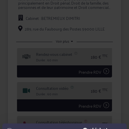
principalement en Droit pénal, Droit de la famille, des
personnes et de leur patrimoine et Droit commercial,
des affaires et de la concurrence.
Cabinet : BETREMIEUX DIMITRI
L'approche personnalisée mise en oeuvre par Me
BETREMIEUX permet d'assurer une prestation de
conseil à valeur ajoutée et une représentation en
289, rue du Faubourg des Postes 59000 LILLE
justice de qualité devant les tribunaux.
En prenant conseil ou en confiant la défense de vos
Voir plus
intérêts à Me BETREMIEUX, vous bénéficiez d'une
écoute active, de compétences certifiées, et d'une
Rendez-vous cabinet
totale confidentialité dans le traitement de votre
TTC
180 €
dossier.
Durée : 60 min
Prendre RDV
Consultation vidéo
TTC
180 €
Durée : 60 min
Prendre RDV
Consultation téléphonique
TTC
180 €
Durée : 60 min