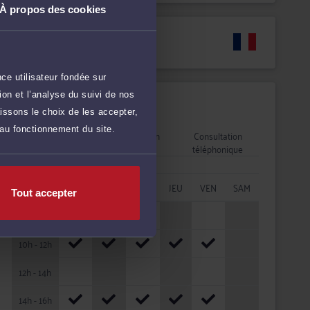
À propos des cookies
Langues
ce utilisateur fondée sur
on et l’analyse du suivi de nos
Disponibilités
issons le choix de les accepter,
 au fonctionnement du site.
Rendez-vous
Consultation
Consultation
cabinet
vidéo
téléphonique
HORAIRES
LUN
MAR
MER
JEU
VEN
SAM
Tout accepter
08h - 10h
10h - 12h
12h - 14h
14h - 16h