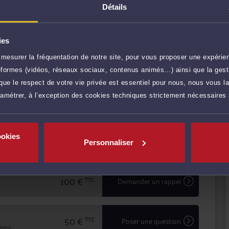
procédure, en passant par la prise en charge des
Détails
ulière à l'écoute et au dialogue, et vous aide à faire
écurité juridique.
ies
mesurer la fréquentation de notre site, pour vous proposer une expérien
r plus
ateformes (vidéos, réseaux sociaux, contenus animés…) ainsi que la gesti
ue le respect de votre vie privée est essentiel pour nous, nous vous la
ramétrer, à l’exception des cookies techniques strictement nécessaires
100 €
TTC
Prendre RDV
ookies
100 €
TTC
Prendre RDV
Personnaliser
100 €
TTC
Demander un rappel
50 €
TTC
Poser une question
res)