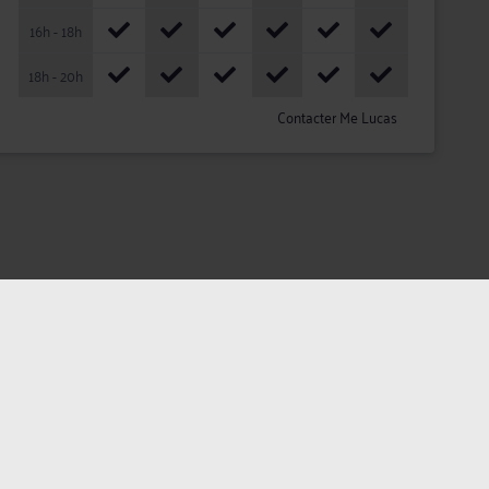
16h - 18h
18h - 20h
Contacter Me Lucas
ateurs
Plan du site
Assistance