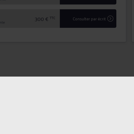
300 €
TTC
Consulter par écrit
inte
dentialité
Politique des cookies
CGU avocat
CGUV Utilis