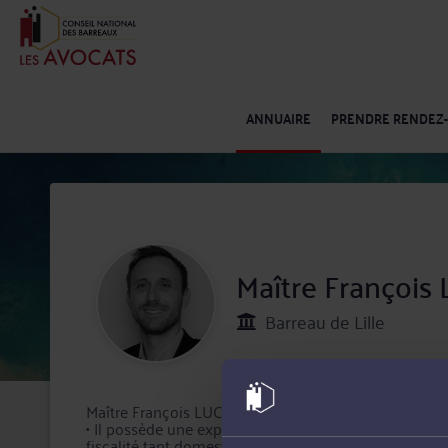
ANNUAIRE
PRENDRE RENDEZ
Maître François
Barreau de Lille
Maître François LUCAS est avocat fiscaliste inscrit au
• Il possède une expérience de plus de 15 ans en mat
fiscalité tant domestique qu’internationale, plus spé