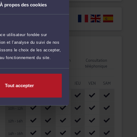
À propos des cookies
Langues
ce utilisateur fondée sur
on et l’analyse du suivi de nos
Disponibilités
issons le choix de les accepter,
 au fonctionnement du site.
Rendez-vous
Consultation
Consultation
cabinet
vidéo
téléphonique
HORAIRES
LUN
MAR
MER
JEU
VEN
SAM
Tout accepter
08h - 10h
10h - 12h
12h - 14h
14h - 16h