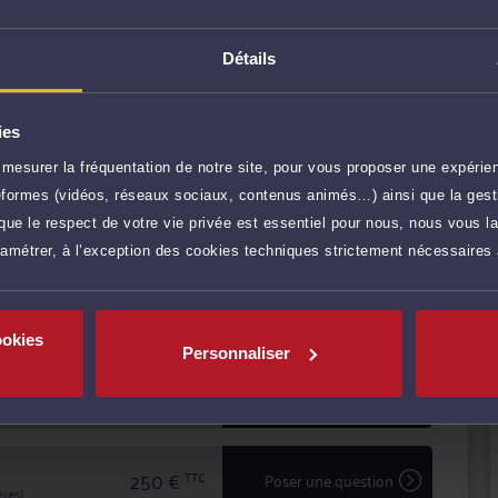
te aux enchères.
le de conseil et de représentation en justice.
Détails
n amont des conflits, et comme avocat chargé d'assurer
 ce soit en défense, ou pour engager une procédure
ies
r plus
rmée à la négociation raisonnée.
mesurer la fréquentation de notre site, pour vous proposer une expérien
ateformes (vidéos, réseaux sociaux, contenus animés…) ainsi que la gesti
hacun de ses clients en leur garantissant expertise
190 €
TTC
Prendre RDV
itement de leur dossier.
ue le respect de votre vie privée est essentiel pour nous, nous vous la
ramétrer, à l’exception des cookies techniques strictement nécessaires
190 €
TTC
Prendre RDV
ookies
Personnaliser
250 €
TTC
Demander un rappel
250 €
TTC
Poser une question
res)