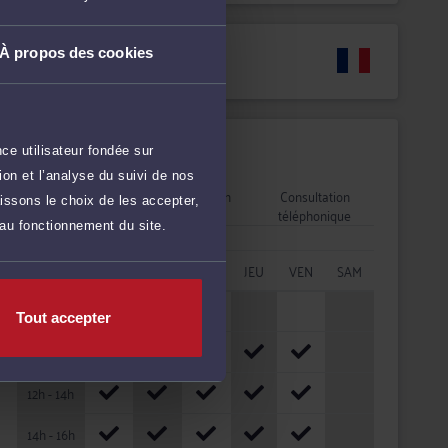
À propos des cookies
Langues
Disponibilités
ce utilisateur fondée sur
on et l’analyse du suivi de nos
Rendez-vous
Consultation
Consultation
issons le choix de les accepter,
cabinet
vidéo
téléphonique
 au fonctionnement du site.
HORAIRES
LUN
MAR
MER
JEU
VEN
SAM
08h - 10h
Tout accepter
10h - 12h
12h - 14h
14h - 16h