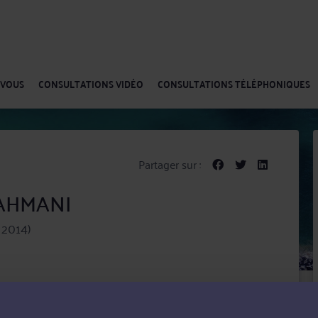
-VOUS
CONSULTATIONS VIDÉO
CONSULTATIONS TÉLÉPHONIQUES
Partager sur :
DAHMANI
 2014)
puis 11 ans. Elle intervient en région et dans toute la
al (dont le droit de l'influence et de la franchise),
tés, Droit pénal des affaires, et Procédures collectives.