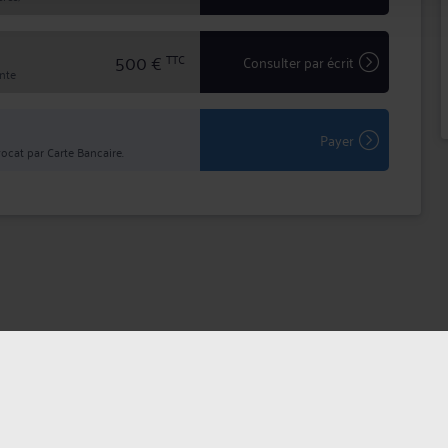
500 €
TTC
Consulter par écrit
inte
Payer
ocat par Carte Bancaire.