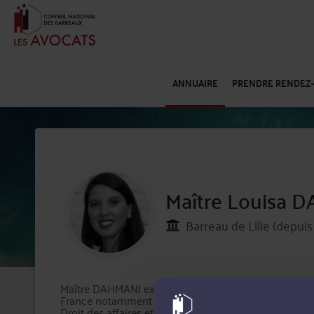
ANNUAIRE
PRENDRE RENDEZ
Maître Louisa 
Barreau de Lille (depuis
Maître DAHMANI exerce son activité d'avocat à Lille de
France notamment en Baux commerciaux, Droit commerci
Droit des affaires et de la concurrence, Droit des socié