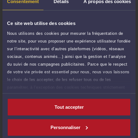
TTC
Consentement
Détails
À propos des cookies
de 1.000 caractères)
Poser une question
Ce site web utilise des cookies
Consultation écrite
Nous utilisons des cookies pour mesurer la fréquentation de
150 €
Etude de votre dossier + possibilité
notre site, pour vous proposer une expérience utilisateur fondée
TTC
d'ajout d'une pièce jointe
sur l’interactivité avec d’autres plateformes (vidéos, réseaux
sociaux, contenus animés…) ainsi que la gestion et l’analyse
Consulter par écrit
du suivi de nos campagnes publicitaires. Parce que le respect
de votre vie privée est essentiel pour nous, nous vous laissons
le choix de les accepter, de les refuser tous ou de les
paramétrer, à l’exception des cookies techniques strictement
Compétences
nécessaires au fonctionnement du site.
Tout accepter
Droit immobilier
Personnaliser
Droit du crédit et de la consommation