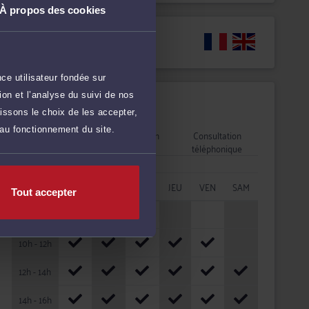
À propos des cookies
Langues
ce utilisateur fondée sur
on et l’analyse du suivi de nos
Disponibilités
issons le choix de les accepter,
 au fonctionnement du site.
Rendez-vous
Consultation
Consultation
cabinet
vidéo
téléphonique
HORAIRES
LUN
MAR
MER
JEU
VEN
SAM
Tout accepter
08h - 10h
10h - 12h
12h - 14h
14h - 16h