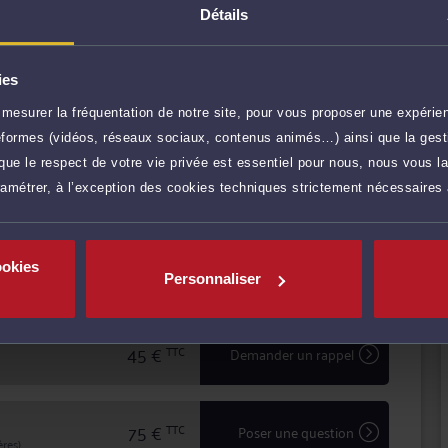
Détails
étence, Me TOURNEUX vous conseille efficacement et
ur défendre vos intérêts.
chacun de ses clients en leur garantissant expertise
ies
itement de leur dossier.
mesurer la fréquentation de notre site, pour vous proposer une expérien
r plus
ateformes (vidéos, réseaux sociaux, contenus animés…) ainsi que la gesti
ue le respect de votre vie privée est essentiel pour nous, nous vous la
ramétrer, à l’exception des cookies techniques strictement nécessaires
90 €
TTC
Prendre RDV
ookies
90 €
TTC
Prendre RDV
Personnaliser
45 €
TTC
Demander un rappel
75 €
TTC
Poser une question
res)