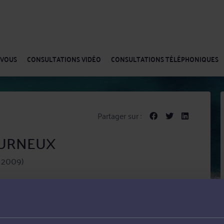
-VOUS
CONSULTATIONS VIDÉO
CONSULTATIONS TÉLÉPHONIQUES
Partager sur :
TOURNEUX
s 2009)
et ses compétences au service de ses clients dans les
Droit de la famille, des personnes et de leur patrimoine,
urrence, Procédure civile, habilitation famililale, tutelle.