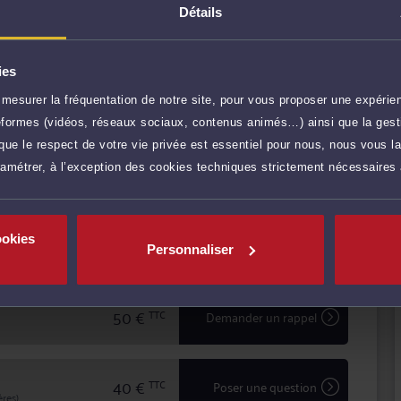
DUIN permet d'assurer une prestation de conseil à
Détails
lité devant les tribunaux.
ière à l'écoute et au dialogue, et vous aide à faire
uridique.
ies
mesurer la fréquentation de notre site, pour vous proposer une expérien
r plus
ateformes (vidéos, réseaux sociaux, contenus animés…) ainsi que la gesti
ue le respect de votre vie privée est essentiel pour nous, nous vous la
ramétrer, à l’exception des cookies techniques strictement nécessaires
40 €
TTC
Prendre RDV
ookies
50 €
TTC
Prendre RDV
Personnaliser
50 €
TTC
Demander un rappel
40 €
TTC
Poser une question
res)