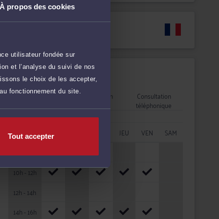
À propos des cookies
Langues
ce utilisateur fondée sur
on et l’analyse du suivi de nos
Disponibilités
issons le choix de les accepter,
 au fonctionnement du site.
Rendez-vous
Consultation
Consultation
cabinet
vidéo
téléphonique
HORAIRES
LUN
MAR
MER
JEU
VEN
SAM
Tout accepter
08h - 10h
10h - 12h
12h - 14h
14h - 16h