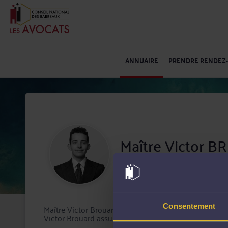
ANNUAIRE
PRENDRE RENDEZ
Maître Victor 
Barreau de Lille
Consentement
Maître Victor Brouard exerce son activité d'avocat à 
Victor Brouard assure auprès de ses clients un rôle de