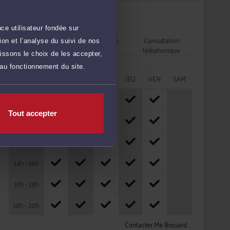
Disponibilités
ce utilisateur fondée sur
Rendez-vous
Consultation
Consultation
on et l’analyse du suivi de nos
cabinet
vidéo
téléphonique
issons le choix de les accepter,
 au fonctionnement du site.
HORAIRES
LUN
MAR
MER
JEU
VEN
SAM
08h - 10h
Tout accepter
10h - 12h
12h - 14h
14h - 16h
16h - 18h
18h - 20h
Contacter Me Brouard