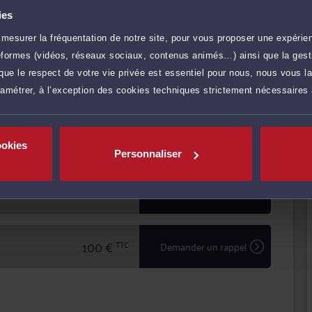
r Brouard permet d'assurer une prestation de conseil à
ies
lité devant les tribunaux.
mesurer la fréquentation de notre site, pour vous proposer une expérien
ficiez d'une confidentialité totale dans le traitement de
'avocat en matière d'expertise et de sécurité.
ateformes (vidéos, réseaux sociaux, contenus animés…) ainsi que la gesti
ue le respect de votre vie privée est essentiel pour nous, nous vous la
ramétrer, à l’exception des cookies techniques strictement nécessaires
r plus
130 €
TTC
Prendre RDV
ookies
Personnaliser
115 €
TTC
Prendre RDV
100 €
TTC
Demander un rappel