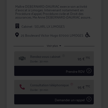
Maître DEBERNARD-DAURIAC exerce son activité
d'avocat à Limoges. Intervenant notamment en
Procédure d'appel, Procédure civile et Droit des
assurances, Me Anne DEBERNARD-DAURIAC assure
auprès de ses clients un rôle de conseil et de
représentation en justice.
Cabinet : SELARL LX LIMOGES
L'approche personnalisée mise en oeuvre par Me
DEBERNARD-DAURIAC permet d'assurer une
25 Boulevard Victor Hugo 87000 LIMOGES
prestation de conseil à valeur ajoutée et une
représentation en justice de qualité devant les
tribunaux.
Voir plus
Maître DEBERNARD-DAURIAC accorde une
Rendez-vous cabinet
importance toute particulière à l'écoute et au
TTC
95 €
dialogue, et vous aide à faire valoir vos droits en toute
Durée : 30 min
confidentialité et sécurité juridique.
Prendre RDV
Consultation téléphonique
TTC
95 €
Durée : 30 min
Demander un rappel