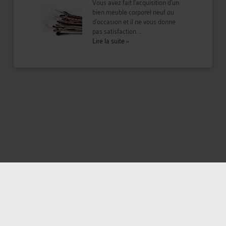
Vous avez fait l’acquisition d’un
bien meuble corporel neuf ou
d’occasion et il ne vous donne
pas satisfaction. ...
Lire la suite
››
Mentions légales
Politique de confidentialité
Politique des cookies
CGU avocat