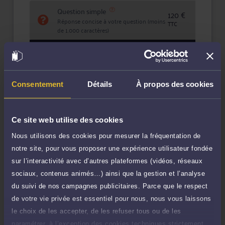
Question simple
120 €
Réponse concise à votre question (moins
TTC
de 1.000 caractères)
Poser une question
Consultation écrite
420 €
Consentement
Détails
À propos des cookies
Etude de votre dossier + possibilité
TTC
d'ajout d'une pièce jointe
Consulter par écrit
Ce site web utilise des cookies
Nous utilisons des cookies pour mesurer la fréquentation de
notre site, pour vous proposer une expérience utilisateur fondée
sur l’interactivité avec d’autres plateformes (vidéos, réseaux
sociaux, contenus animés…) ainsi que la gestion et l’analyse
Compétences
du suivi de nos campagnes publicitaires. Parce que le respect
de votre vie privée est essentiel pour nous, nous vous laissons
Procédure d'appel
le choix de les accepter, de les refuser tous ou de les
paramétrer, à l’exception des cookies techniques strictement