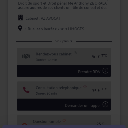
Droit du sport et Droit pénal, Me Anthony ZBORALA
assure auprès de ses clients un rôle de conseil et de
représentation en justice.
Cabinet : AZ AVOCAT
Maître ZBORALA intervient à la fois comme conseil en
amont des conflits, et comme avocat chargé
d'assurer la défense de vos intérêts devant les
4 Rue Jean Jaurès 87000 LIMOGES
tribunaux, que ce soit en défense, ou pour engager
une procédure contre l'adversaire.
Voir plus
Maître ZBORALA accorde une importance toute
particulière à l'écoute et au dialogue, et vous aide à
Rendez-vous cabinet
faire valoir vos droits en toute confidentialité et
TTC
80 €
sécurité juridique.
Durée : 30 min
Prendre RDV
Consultation téléphonique
TTC
35 €
Durée : 10 min
Demander un rappel
Question simple
25 €
Réponse concise à votre question (moins