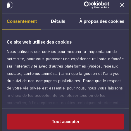
TTC
de 1.000 caractères)
Poser une question
Consentement
Détails
À propos des cookies
Consultation écrite
150 €
Etude de votre dossier + possibilité
TTC
Ce site web utilise des cookies
d'ajout d'une pièce jointe
Nous utilisons des cookies pour mesurer la fréquentation de
Consulter par écrit
notre site, pour vous proposer une expérience utilisateur fondée
sur l’interactivité avec d’autres plateformes (vidéos, réseaux
Payer des honoraires ou une facture
sociaux, contenus animés…) ainsi que la gestion et l’analyse
Vous souhaitez payer une facture ou des
du suivi de nos campagnes publicitaires. Parce que le respect
honoraires à l’avocat par Carte Bancaire.
de votre vie privée est essentiel pour nous, nous vous laissons
Payer
le choix de les accepter, de les refuser tous ou de les
paramétrer, à l’exception des cookies techniques strictement
nécessaires au fonctionnement du site.
Tout accepter
Compétences