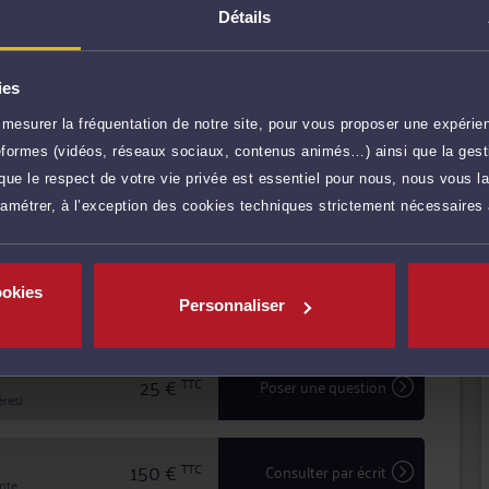
la réactivité indispensables à leur information et à la
Détails
ne procédure judiciaire.
 intérêts à Me COUDER, vous bénéficiez d'une écoute
identialité dans le traitement de votre dossier.
ies
 à son Cabinet de LIMOGES ou à celui de SAINT-JUNIEN,
mesurer la fréquentation de notre site, pour vous proposer une expérien
 votre demande de RDV.
r plus
ateformes (vidéos, réseaux sociaux, contenus animés…) ainsi que la gesti
ue le respect de votre vie privée est essentiel pour nous, nous vous la
ramétrer, à l’exception des cookies techniques strictement nécessaires
60 €
TTC
Prendre RDV
ookies
20 €
TTC
Demander un rappel
Personnaliser
25 €
TTC
Poser une question
res)
150 €
TTC
Consulter par écrit
inte