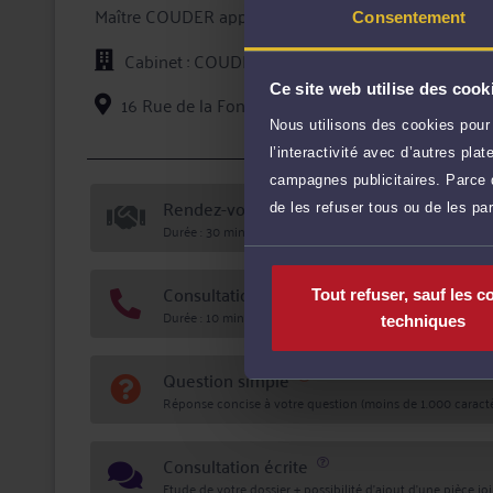
Maître COUDER apporte à ses clients la compétence et 
Consentement
défense de leurs intérêts, tant en conseil que lors d'u
Cabinet : COUDER AUDREY
En prenant conseil ou en confiant la défense de vos
active, de compétences certifiées, et d'une totale conf
Ce site web utilise des cook
16 Rue de la Fonderie 87000 LIMOGES
Maître COUDER vous reçoit, selon votre convenance,
Nous utilisons des cookies pour 
sur simple précision de votre part dans le cadre de
Voi
l’interactivité avec d’autres pl
campagnes publicitaires. Parce q
Rendez-vous cabinet
de les refuser tous ou de les pa
Durée : 30 min
Consultation téléphonique
Tout refuser, sauf les c
Durée : 10 min
techniques
Question simple
Réponse concise à votre question (moins de 1.000 caractè
Consultation écrite
Etude de votre dossier + possibilité d'ajout d'une pièce jo