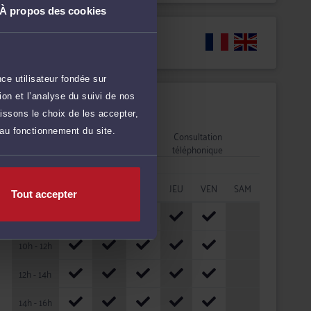
À propos des cookies
Langues
ce utilisateur fondée sur
on et l’analyse du suivi de nos
Disponibilités
issons le choix de les accepter,
 au fonctionnement du site.
Rendez-vous
Consultation
cabinet
téléphonique
HORAIRES
LUN
MAR
MER
JEU
VEN
SAM
Tout accepter
08h - 10h
10h - 12h
12h - 14h
14h - 16h