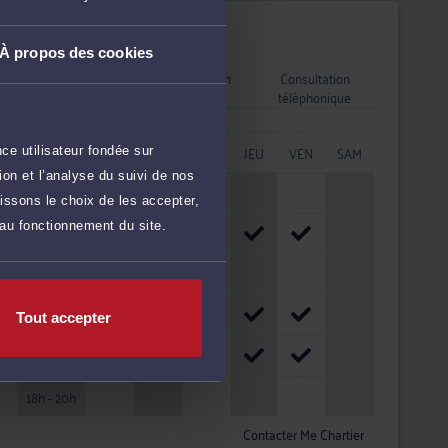
Disponibilités
À propos des cookies
Rendez-vous
Consultation
Consultation
cabinet
vidéo
téléphonique
HORAIRES
LUN
MAR
MER
JEU
VEN
SAM
ce utilisateur fondée sur
on et l’analyse du suivi de nos
08h - 10h
issons le choix de les accepter,
 au fonctionnement du site.
10h - 12h
12h - 14h
14h - 16h
Tout accepter
16h - 18h
18h - 20h
Contacter Me Chartier