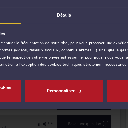
TIER permet d'assurer une prestation de conseil à
lité devant les tribunaux.
Détails
 transparence avec ses clients pour mettre
iges, défendre leurs intérêts avec ténacité et efficacité.
ies
r plus
mesurer la fréquentation de notre site, pour vous proposer une expérien
ateformes (vidéos, réseaux sociaux, contenus animés…) ainsi que la gesti
70 €
TTC
Prendre RDV
ue le respect de votre vie privée est essentiel pour nous, nous vous la
ramétrer, à l’exception des cookies techniques strictement nécessaires
70 €
TTC
Prendre RDV
ookies
Personnaliser
40 €
TTC
Demander un rappel
35 €
TTC
Poser une question
res)