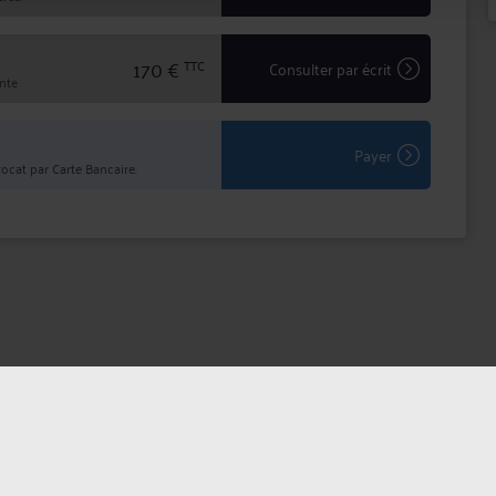
170 €
TTC
Consulter par écrit
inte
Payer
ocat par Carte Bancaire.