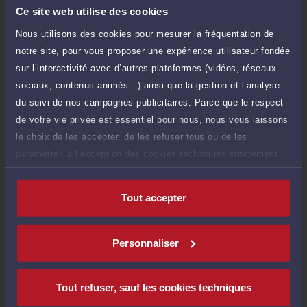
TTC
de 1.000 caractères)
Ce site web utilise des cookies
Nous utilisons des cookies pour mesurer la fréquentation de
Poser une question
notre site, pour vous proposer une expérience utilisateur fondée
sur l’interactivité avec d’autres plateformes (vidéos, réseaux
Consultation écrite
150 €
sociaux, contenus animés…) ainsi que la gestion et l’analyse
Etude de votre dossier + possibilité
TTC
d'ajout d'une pièce jointe
du suivi de nos campagnes publicitaires. Parce que le respect
de votre vie privée est essentiel pour nous, nous vous laissons
Consulter par écrit
le choix de les accepter, de les refuser tous ou de les
paramétrer, à l’exception des cookies techniques strictement
nécessaires au fonctionnement du site.
Tout accepter
Compétences
Personnaliser
Droit des étrangers et de la nationalité
Tout refuser, sauf les cookies techniques