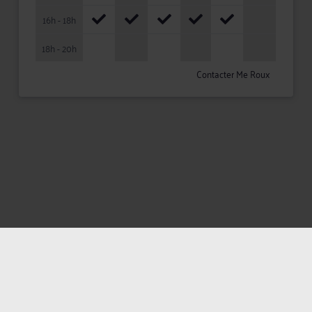
16h - 18h
18h - 20h
Contacter Me Roux
Mentions légales
Politique de confidentialité
Politique des cookies
CGU avocat