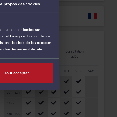
À propos des cookies
Langues
ce utilisateur fondée sur
on et l’analyse du suivi de nos
Disponibilités
issons le choix de les accepter,
 au fonctionnement du site.
Rendez-vous
Consultation
cabinet
vidéo
HORAIRES
LUN
MAR
MER
JEU
VEN
SAM
Tout accepter
08h - 10h
10h - 12h
12h - 14h
14h - 16h