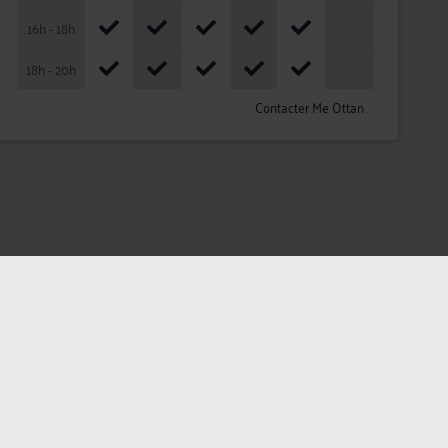
16h - 18h
18h - 20h
Contacter Me Ottan
ateurs
Plan du site
Assistance