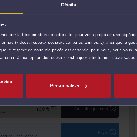
Détails
étence, Me OTTAN vous conseille efficacement et vous
fendre vos intérêts.
 intérêts à Me OTTAN, vous bénéficiez d'une écoute
ies
identialité dans le traitement de votre dossier.
mesurer la fréquentation de notre site, pour vous proposer une expérien
r plus
ateformes (vidéos, réseaux sociaux, contenus animés…) ainsi que la gesti
ue le respect de votre vie privée est essentiel pour nous, nous vous la
ramétrer, à l’exception des cookies techniques strictement nécessaires
60 €
TTC
Prendre RDV
ookies
60 €
TTC
Prendre RDV
Personnaliser
160 €
TTC
Consulter par écrit
inte
Payer
ocat par Carte Bancaire.