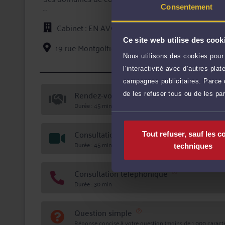
Consentement
Le cabinet accepte l'aide juridictionnelle.
Cabinet : EN AVOCAT
Ce site web utilise des cook
19 rue Montgolfier 69006 LYON
Nous utilisons des cookies pour 
Voi
l’interactivité avec d’autres pl
campagnes publicitaires. Parce q
Rendez-vous cabinet
de les refuser tous ou de les pa
Durée : 45 min
Consultation vidéo
Tout refuser, sauf les c
Durée : 45 min
techniques
Consultation téléphonique
Durée : 30 min
Question simple
Réponse concise à votre question (moins de 1.000 caractè