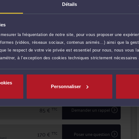
Détails
ies
mesurer la fréquentation de notre site, pour vous proposer une expérien
r plus
ateformes (vidéos, réseaux sociaux, contenus animés…) ainsi que la gesti
ue le respect de votre vie privée est essentiel pour nous, nous vous la
ramétrer, à l’exception des cookies techniques strictement nécessaires
85 €
TTC
Prendre RDV
ookies
85 €
TTC
Prendre RDV
Personnaliser
85 €
TTC
Demander un rappel
170 €
TTC
Poser une question
res)