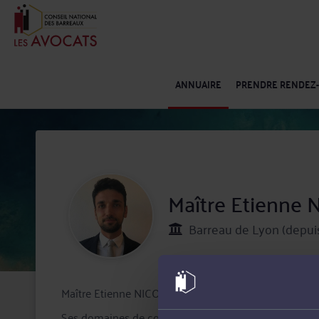
ANNUAIRE
PRENDRE RENDEZ
Maître Etienne
Barreau de Lyon (depui
Maître Etienne NICOLAS est un avocat inscrit au Bar
Ses domaines de compétences principaux sont le droit 