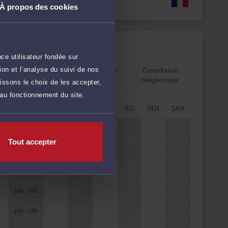
Langues
À propos des cookies
Disponibilités
ce utilisateur fondée sur
Rendez-vous
Consultation
Consultation
on et l’analyse du suivi de nos
cabinet
vidéo
téléphonique
issons le choix de les accepter,
 au fonctionnement du site.
HORAIRES
LUN
MAR
MER
JEU
VEN
SAM
08h - 10h
Tout accepter
10h - 12h
12h - 14h
14h - 16h
16h - 18h