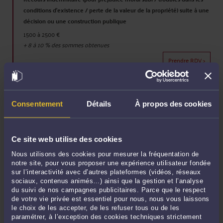
conditions d'existence / perte de la valeur de la propriété) suite à une
décision ou une construction publique
1500 à 2500 €
+
8 à 10
% des sommes obtenues
Prendre RDV >
Recours pour contester un permis de construire ou une déclaration
préalable obtenu par un voisin
Consentement
Détails
À propos des cookies
1500 à 2500 €
Prendre RDV >
Ce site web utilise des cookies
Nous utilisons des cookies pour mesurer la fréquentation de
Procédure en référé suspension devant le tribunal administratif -
notre site, pour vous proposer une expérience utilisateur fondée
sur l’interactivité avec d’autres plateformes (vidéos, réseaux
(requête introductive d'instance, rédaction mémoire en réplique et
sociaux, contenus animés…) ainsi que la gestion et l’analyse
audience de plaidoirie)
du suivi de nos campagnes publicitaires. Parce que le respect
1500 à 2500 €
de votre vie privée est essentiel pour nous, nous vous laissons
le choix de les accepter, de les refuser tous ou de les
Prendre RDV >
paramétrer, à l’exception des cookies techniques strictement