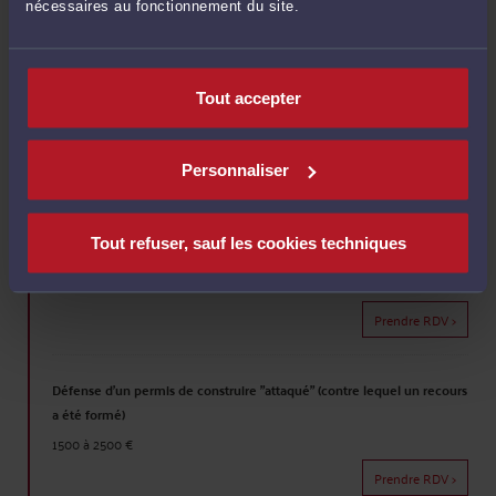
nécessaires au fonctionnement du site.
Procédure devant une cour administrative d'appel (requête d'appel,
rédaction mémoire en réplique et audience de plaidoirie)
Tout accepter
1500 à 2500 €
Prendre RDV >
Personnaliser
Procédure au fond devant un tribunal administratif (requête
introductive d'instance, rédaction mémoire en réplique et audience
Tout refuser, sauf les cookies techniques
de plaidoirie)
900 à 2500 €
Prendre RDV >
Défense d'un permis de construire "attaqué" (contre lequel un recours
a été formé)
1500 à 2500 €
Prendre RDV >