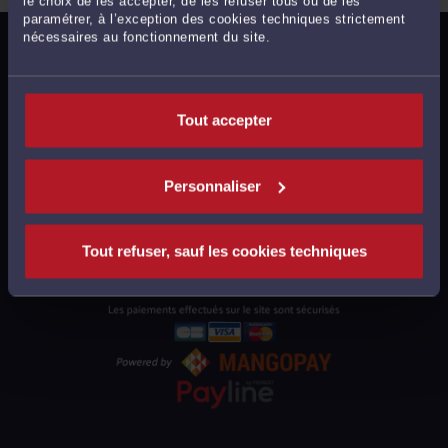
le choix de les accepter, de les refuser tous ou de les
paramétrer, à l’exception des cookies techniques strictement
nécessaires au fonctionnement du site.
MENTIONS LÉGALES
POLITIQUE DE CONFIDENTIALITÉ
POLITIQUE DES COOKIES
Tout accepter
CGU AVOCATS
CGUV UTILISATEURS
Personnaliser
PLAN DU SITE
SUPPORT
Tout refuser, sauf les cookies techniques