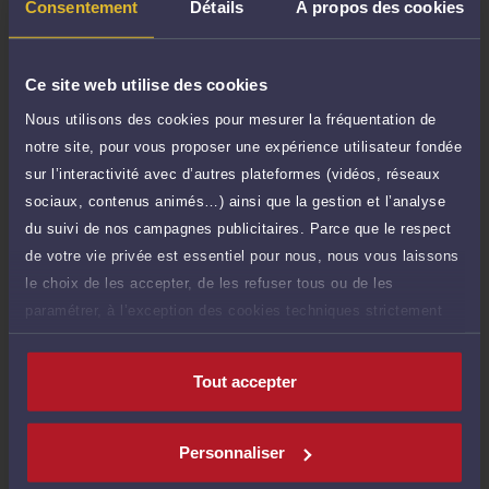
TTC
Consentement
Détails
À propos des cookies
de 1.000 caractères)
Poser une question
Ce site web utilise des cookies
Consultation écrite
Nous utilisons des cookies pour mesurer la fréquentation de
300 €
Etude de votre dossier + possibilité
TTC
notre site, pour vous proposer une expérience utilisateur fondée
d'ajout d'une pièce jointe
sur l’interactivité avec d’autres plateformes (vidéos, réseaux
sociaux, contenus animés…) ainsi que la gestion et l’analyse
Consulter par écrit
du suivi de nos campagnes publicitaires. Parce que le respect
de votre vie privée est essentiel pour nous, nous vous laissons
le choix de les accepter, de les refuser tous ou de les
paramétrer, à l’exception des cookies techniques strictement
Compétences
nécessaires au fonctionnement du site.
Tout accepter
Droit de la famille, des personnes et de leur patrimoine
Personnaliser
Droit pénal