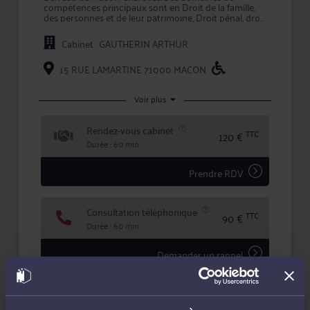
compétences principaux sont en Droit de la famille,
des personnes et de leur patrimoine, Droit pénal, droit
des enfants / mineurs, droit des étrangers.
Cabinet : GAUTHERIN ARTHUR
Pour toute problématique dans ses champs de
compétence, Me GAUTHERIN vous conseille
efficacement et vous assiste en justice, que ce soit en
15 RUE LAMARTINE 71000 MACON
demande ou pour défendre vos intérêts.
Maître GAUTHERIN accorde une importance toute
Voir plus
particulière à l'écoute et au dialogue, et vous aide à
faire valoir vos droits en toute confidentialité et
Rendez-vous cabinet
sécurité juridique.
TTC
120 €
Durée : 60 min
Prendre RDV
Consultation téléphonique
TTC
90 €
Durée : 60 min
Demander un rappel
Question simple
50 €
Réponse concise à votre question (moins