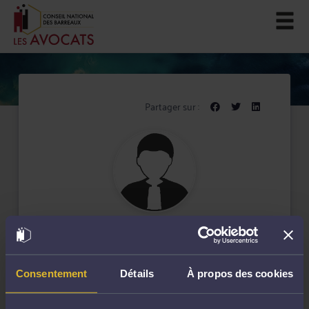
Partager sur :
Maître Benoît LE MEIGNEN
Barreau de Mâcon-Charolles (depuis 2011)
Consentement
Détails
À propos des cookies
Maître Benoît LE MEIGNEN exerce son activité
d'avocat à Macon et assure auprès de ses clients un