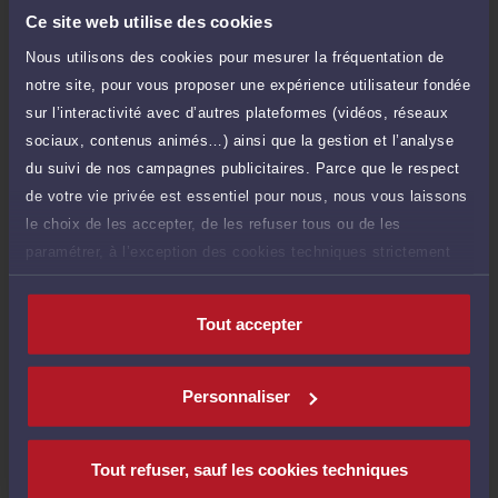
rôle de conseil et de représentation en justice.
Ce site web utilise des cookies
Le champ d'exercice de Maître LE MEIGNEN s'étend
des prestations de conseil, comme les consultations
Nous utilisons des cookies pour mesurer la fréquentation de
Cabinet : LE MEIGNEN
juridiques, aux mandats de représentation lors d'une
notre site, pour vous proposer une expérience utilisateur fondée
procédure, en passant par la prise en charge des
démarches et formalités afférentes à chaque dossier.
17 RUE DE LA PREFECTURE 71000 MACON
sur l’interactivité avec d’autres plateformes (vidéos, réseaux
Maître LE MEIGNEN met ses compétences au service
sociaux, contenus animés…) ainsi que la gestion et l’analyse
de chacun de ses clients en leur garantissant
Voir plus
du suivi de nos campagnes publicitaires. Parce que le respect
expertise juridique, rigueur et confidentialité dans le
traitement de leur dossier.
de votre vie privée est essentiel pour nous, nous vous laissons
le choix de les accepter, de les refuser tous ou de les
Compétences
paramétrer, à l’exception des cookies techniques strictement
nécessaires au fonctionnement du site.
Droit public
Tout accepter
Droit de l'environnement
Personnaliser
Droit des étrangers et de la nationalité
Tout refuser, sauf les cookies techniques