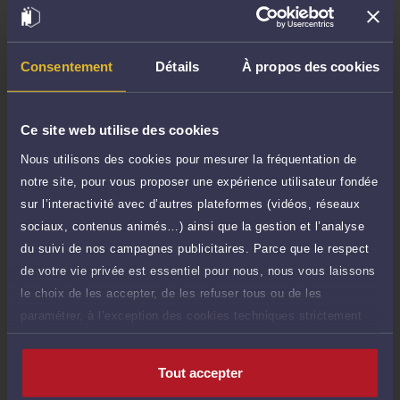
TTC
70 €
Durée : 30 min
Demander un rappel
Consentement
Détails
À propos des cookies
Question simple
40 €
Réponse concise à votre question (moins
TTC
Ce site web utilise des cookies
de 1.000 caractères)
Nous utilisons des cookies pour mesurer la fréquentation de
Poser une question
notre site, pour vous proposer une expérience utilisateur fondée
sur l’interactivité avec d’autres plateformes (vidéos, réseaux
Consultation écrite
150 €
sociaux, contenus animés…) ainsi que la gestion et l’analyse
Etude de votre dossier + possibilité
TTC
du suivi de nos campagnes publicitaires. Parce que le respect
d'ajout d'une pièce jointe
de votre vie privée est essentiel pour nous, nous vous laissons
Consulter par écrit
le choix de les accepter, de les refuser tous ou de les
paramétrer, à l’exception des cookies techniques strictement
nécessaires au fonctionnement du site.
Tout accepter