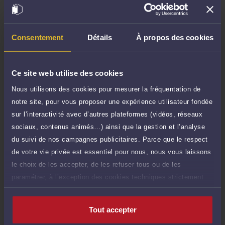
TTC
80 €
Durée : 20 min
Demander un rappel
Consentement
Détails
À propos des cookies
Question simple
60 €
Réponse concise à votre question (moins
TTC
Ce site web utilise des cookies
de 1.000 caractères)
Nous utilisons des cookies pour mesurer la fréquentation de
Poser une question
notre site, pour vous proposer une expérience utilisateur fondée
sur l’interactivité avec d’autres plateformes (vidéos, réseaux
Consultation écrite
600 €
sociaux, contenus animés…) ainsi que la gestion et l’analyse
Etude de votre dossier + possibilité
TTC
du suivi de nos campagnes publicitaires. Parce que le respect
d'ajout d'une pièce jointe
de votre vie privée est essentiel pour nous, nous vous laissons
Consulter par écrit
le choix de les accepter, de les refuser tous ou de les
paramétrer, à l’exception des cookies techniques strictement
nécessaires au fonctionnement du site.
Tout accepter