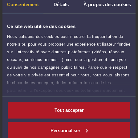
TTC
de 1.000 caractères)
Consentement
Détails
À propos des cookies
Poser une question
Ce site web utilise des cookies
Consultation écrite
180 €
Nous utilisons des cookies pour mesurer la fréquentation de
Etude de votre dossier + possibilité
TTC
notre site, pour vous proposer une expérience utilisateur fondée
d'ajout d'une pièce jointe
sur l’interactivité avec d’autres plateformes (vidéos, réseaux
Consulter par écrit
sociaux, contenus animés…) ainsi que la gestion et l’analyse
du suivi de nos campagnes publicitaires. Parce que le respect
Voir sa Grille indicative des Honoraires
de votre vie privée est essentiel pour nous, nous vous laissons
le choix de les accepter, de les refuser tous ou de les
paramétrer, à l’exception des cookies techniques strictement
nécessaires au fonctionnement du site.
Compétences
Tout accepter
Droit de la famille, des personnes et de leur patrimoine
Personnaliser
Droit pénal