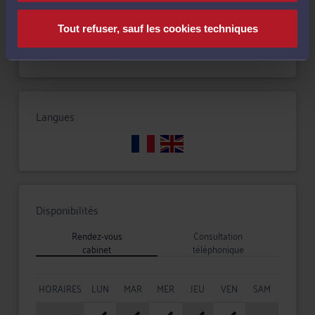
Tout refuser, sauf les cookies techniques
Droit du dommage corporel
Langues
Disponibilités
Rendez-vous
Consultation
cabinet
téléphonique
HORAIRES
LUN
MAR
MER
JEU
VEN
SAM