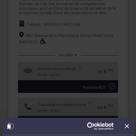
Barreau de Lille. Ses domaines de compétences
principaux sont en Droit de la sécurité sociale et de la
protection sociale, Droit des associations et des
fondations et Droit du travail et social.
Cabinet : ARNOUX CAROLINE
Maître ARNOUX apporte à ses clients la compétence
et la réactivité indispensables à leur information et à
la défense de leurs intérêts, tant en conseil que lors
867 Avenue de la République 59700 MARCQ EN
d'une procédure judiciaire.
BAROEUL
En prenant conseil ou en confiant la défense de vos
intérêts à Me ARNOUX, vous bénéficiez d'une écoute
Voir plus
active, de compétences certifiées, et d'une totale
confidentialité dans le traitement de votre dossier.
Rendez-vous cabinet
TTC
95 €
Durée : 45 min
Prendre RDV
Consultation téléphonique
TTC
60 €
Durée : 10 min
Demander un rappel