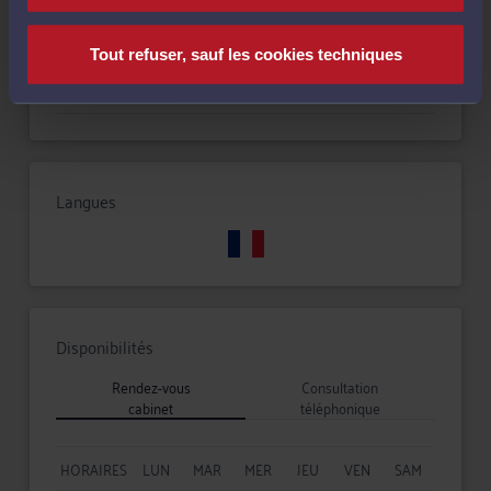
Droit des associations et des fondations
Tout refuser, sauf les cookies techniques
Droit de la sécurité sociale et de la protection sociale
Langues
Disponibilités
Rendez-vous
Consultation
cabinet
téléphonique
HORAIRES
LUN
MAR
MER
JEU
VEN
SAM