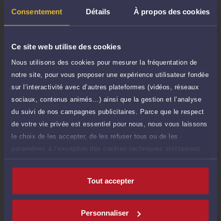
Question simple
95 €
Consentement
Détails
À propos des cookies
Réponse concise à votre question (moins
TTC
de 1.000 caractères)
Poser une question
Ce site web utilise des cookies
Nous utilisons des cookies pour mesurer la fréquentation de
Consultation écrite
240 €
notre site, pour vous proposer une expérience utilisateur fondée
Etude de votre dossier + possibilité
TTC
sur l’interactivité avec d’autres plateformes (vidéos, réseaux
d'ajout d'une pièce jointe
sociaux, contenus animés…) ainsi que la gestion et l’analyse
Consulter par écrit
du suivi de nos campagnes publicitaires. Parce que le respect
de votre vie privée est essentiel pour nous, nous vous laissons
le choix de les accepter, de les refuser tous ou de les
paramétrer, à l’exception des cookies techniques strictement
nécessaires au fonctionnement du site.
Compétences
Tout accepter
Droit du travail
Personnaliser