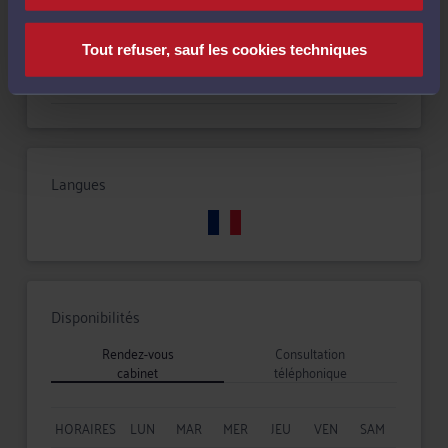
Compétences
Tout refuser, sauf les cookies techniques
Droit de la famille, des personnes et de leur patrimoine
Langues
Disponibilités
Rendez-vous
Consultation
cabinet
téléphonique
HORAIRES
LUN
MAR
MER
JEU
VEN
SAM