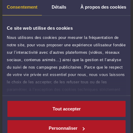
TTC
de 1.000 caractères)
Consentement
Détails
À propos des cookies
Poser une question
Ce site web utilise des cookies
Consultation écrite
90 €
Nous utilisons des cookies pour mesurer la fréquentation de
Etude de votre dossier + possibilité d'ajout
TTC
d'une pièce jointe
notre site, pour vous proposer une expérience utilisateur fondée
sur l’interactivité avec d’autres plateformes (vidéos, réseaux
Consulter par écrit
sociaux, contenus animés…) ainsi que la gestion et l’analyse
Voir sa Grille indicative des Honoraires
du suivi de nos campagnes publicitaires. Parce que le respect
de votre vie privée est essentiel pour nous, nous vous laissons
Payer des honoraires ou une facture
le choix de les accepter, de les refuser tous ou de les
Vous souhaitez payer une facture ou des
paramétrer, à l’exception des cookies techniques strictement
honoraires à l’avocat par Carte Bancaire.
nécessaires au fonctionnement du site.
Payer
Tout accepter
Personnaliser