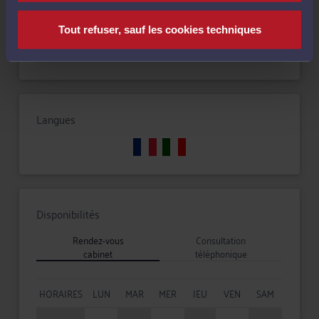
Tout refuser, sauf les cookies techniques
Droit de la sécurité sociale et de la protection sociale
Langues
Disponibilités
Rendez-vous
Consultation
cabinet
téléphonique
HORAIRES
LUN
MAR
MER
JEU
VEN
SAM