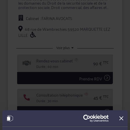
les domaines du Droit de la sécurité sociale et de la
protection sociale, Droit commercial, des affaires et
de la concurrence et Droit du travail et social.
Cabinet : FARINA AVOCATS
Le champ d'exercice de Maître FARINA s'étend des
prestations de conseil, comme les consultations
juridiques, aux mandats de représentation lors d'une
68 rue de Wambrechies 59520 MARQUETTE LEZ
procédure, en passant par la prise en charge des
LILLE
démarches et formalités afférentes à chaque dossier.
Maître FARINA accorde une importance toute
Voir plus
particulière à l'écoute et au dialogue, et vous aide à
faire valoir vos droits en toute confidentialité et
sécurité juridique.
Rendez-vous cabinet
TTC
90 €
Durée : 60 min
Prendre RDV
Consultation téléphonique
TTC
45 €
Durée : 30 min
Demander un rappel
Question simple