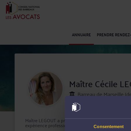
ANNUAIRE
PRENDRE RENDEZ
Maître Cécile 
Barreau de Marseille (d
Maître LEGOUT a prêté serment en 1997 et a intégré 
expérience professionnelle en qualité d’associée d’un
Consentement