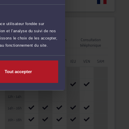
Langues
ce utilisateur fondée sur
Disponibilités
on et l’analyse du suivi de nos
Rendez-vous
Consultation
Consultation
issons le choix de les accepter,
cabinet
vidéo
téléphonique
 au fonctionnement du site.
HORAIRES
LUN
MAR
MER
JEU
VEN
SAM
08h - 10h
Tout accepter
10h - 12h
12h - 14h
14h - 16h
16h - 18h