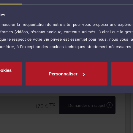
immobilier et apporte son expertise professionnelle tant
bilier et aux particuliers que dans le cadre des
ies
 droit commercial lui confère une compétence spécifique
mesurer la fréquentation de notre site, pour vous proposer une expérien
ateformes (vidéos, réseaux sociaux, contenus animés…) ainsi que la gesti
cun de ses clients en leur garantissant expertise
ue le respect de votre vie privée est essentiel pour nous, nous vous la
r plus
itement de leur dossier.
ramétrer, à l’exception des cookies techniques strictement nécessaires
170 €
TTC
Prendre RDV
ookies
Personnaliser
170 €
TTC
Prendre RDV
170 €
TTC
Demander un rappel