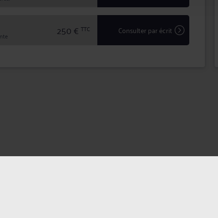
250 €
TTC
Consulter par écrit
inte