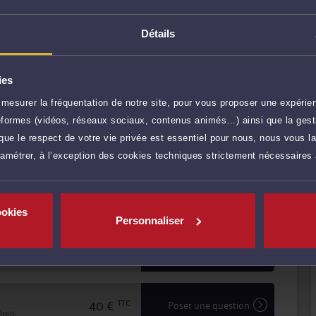
étence, Me DAGOT vous conseille efficacement et vous
Détails
fendre vos intérêts.
e à l'écoute et au dialogue, et vous aide à faire valoir
e.
ies
r plus
mesurer la fréquentation de notre site, pour vous proposer une expérien
ateformes (vidéos, réseaux sociaux, contenus animés…) ainsi que la gesti
120 €
TTC
Prendre RDV
ue le respect de votre vie privée est essentiel pour nous, nous vous la
ramétrer, à l’exception des cookies techniques strictement nécessaires
90 €
TTC
Prendre RDV
ookies
Personnaliser
90 €
TTC
Demander un rappel
40 €
TTC
Poser une question
res)