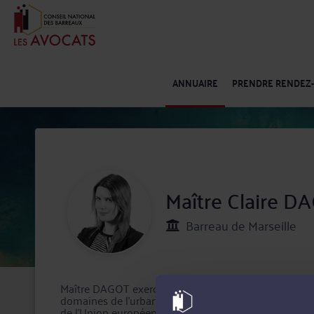
ANNUAIRE
PRENDRE RENDEZ
Maître Claire D
Barreau de Marseille
Maître DAGOT exerce son activité d'avocat à Marseill
domaines de l'urbanisme et de la commande publique,
de l'Union européenne, Me Claire DAGOT assure auprès