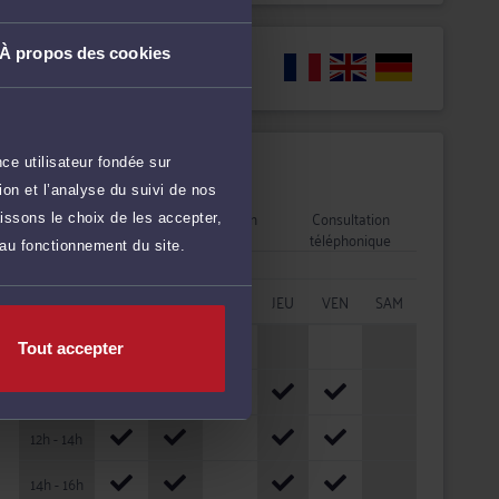
À propos des cookies
Langues
ce utilisateur fondée sur
Disponibilités
on et l’analyse du suivi de nos
Rendez-vous
Consultation
Consultation
issons le choix de les accepter,
cabinet
vidéo
téléphonique
 au fonctionnement du site.
HORAIRES
LUN
MAR
MER
JEU
VEN
SAM
08h - 10h
Tout accepter
10h - 12h
12h - 14h
14h - 16h