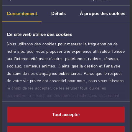
TTC
80 €
Durée : 15 min
Consentement
Détails
À propos des cookies
Demander un rappel
Question simple
Ce site web utilise des cookies
200 €
Réponse concise à votre question (moins
TTC
Nous utilisons des cookies pour mesurer la fréquentation de
de 1.000 caractères)
notre site, pour vous proposer une expérience utilisateur fondée
Poser une question
sur l’interactivité avec d’autres plateformes (vidéos, réseaux
sociaux, contenus animés…) ainsi que la gestion et l’analyse
Consultation écrite
du suivi de nos campagnes publicitaires. Parce que le respect
500 €
Etude de votre dossier + possibilité
TTC
de votre vie privée est essentiel pour nous, nous vous laissons
d'ajout d'une pièce jointe
le choix de les accepter, de les refuser tous ou de les
paramétrer, à l’exception des cookies techniques strictement
Consulter par écrit
nécessaires au fonctionnement du site.
Tout accepter