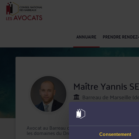
ANNUAIRE
PRENDRE RENDEZ
Maître Yannis 
Barreau de Marseille (d
Spécialiste
Droit fiscal et droi
Avocat au Barreau de Marseille, Maître Yannis SEIGU
les domaines du Droit fiscal et droit douanier et Droit
Consentement