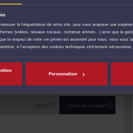
amont des conflits, et comme avocat chargé d'assurer la
 soit en défense, ou pour engager une procédure contre
ies
sparence avec ses clients pour mettre en
mesurer la fréquentation de notre site, pour vous proposer une expérien
s, défendre leurs intérêts avec ténacité et efficacité.
ateformes (vidéos, réseaux sociaux, contenus animés…) ainsi que la gesti
ue le respect de votre vie privée est essentiel pour nous, nous vous la
r plus
ramétrer, à l’exception des cookies techniques strictement nécessaires
170 €
TTC
Prendre RDV
ookies
Personnaliser
170 €
TTC
Prendre RDV
170 €
TTC
Demander un rappel