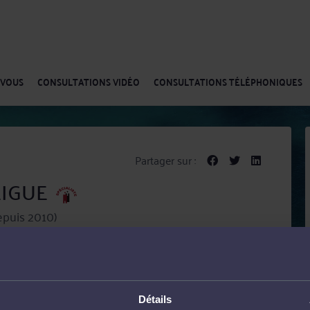
-VOUS
CONSULTATIONS VIDÉO
CONSULTATIONS TÉLÉPHONIQUES
Partager sur :
SEIGUE
epuis 2010)
t douanier
E met ses compétences au service de ses clients dans
 des sociétés.
Détails