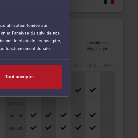
Langues
ce utilisateur fondée sur
Disponibilités
on et l’analyse du suivi de nos
Rendez-vous
Consultation
Consultation
issons le choix de les accepter,
cabinet
vidéo
téléphonique
 au fonctionnement du site.
HORAIRES
LUN
MAR
MER
JEU
VEN
SAM
08h - 10h
Tout accepter
10h - 12h
12h - 14h
14h - 16h
16h - 18h